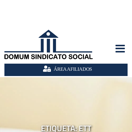
Mulleras, 40 2º2ª | 17800 Olot. Girona
instagram
facebook
twitter
674 59 28 22
info@domumsindicatosocial.com
ÁREA AFILIADOS
ETIQUETA:
ETT