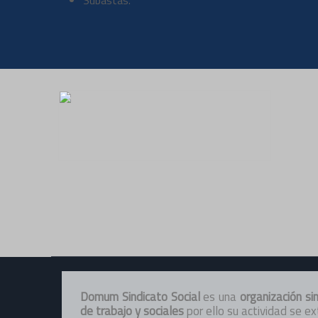
Subastas.
Domum Sindicato Social
es una
organización si
de trabajo y sociales
por ello su actividad se e