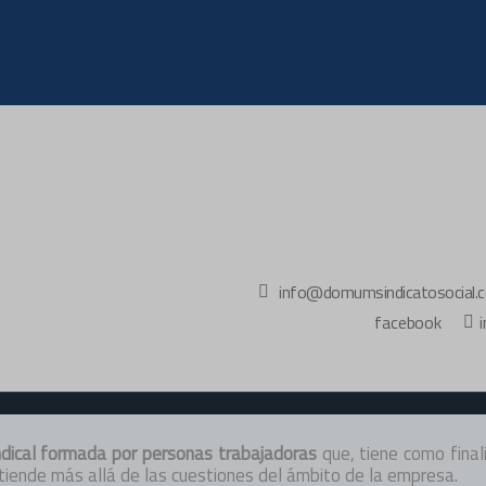
info@domumsindicatosocial.
facebook
ndical formada por personas trabajadoras
que, tiene como final
xtiende más allá de las cuestiones del ámbito de la empresa.