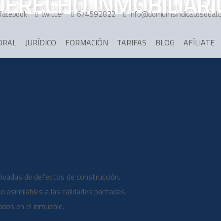
DERECHO INMOBILIARI
facebook
twitter
674 59 28 22
info@domumsindicatosocial.
ORAL
JURÍDICO
FORMACIÓN
TARIFAS
BLOG
AFÍLIATE
ivadas de defectos de construcción.
 asimilables a las calidades pactadas.
ados en el inmueble.