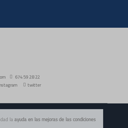
com
674 59 28 22
instagram
twitter
idad la
ayuda en las mejoras de las condiciones