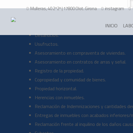
Mulleras, 40 2º2ª | 17800 Olot. Girona
instagram
INICIO
LAB
Desahucios.
Usufructos.
Asesoramiento en compraventa de viviendas.
Asesoramiento en contratos de arras y señal.
Registro de la propiedad.
Copropiedad y comunidad de bienes.
Propiedad horizontal.
Herencias con inmuebles.
Reclamación de Indemnizaciones y cantidades der
Entregas de inmuebles con acabados inferiores/no
Reclamación frente al inquilino de los daños caus