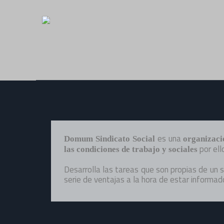
es una
Domum Sindicato Social
organizaci
por ell
las condiciones de trabajo y sociales
Desarrolla las tareas que son propias de un 
serie de ventajas a la hora de estar informad