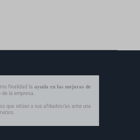
info@domumsindicatosocial.com
674 59 28 22
facebook
instagram
twitter
mo finalidad la
ayuda en las mejoras de
o de la empresa.
os que sitúan a sus afiliados/as ante una
vicios.