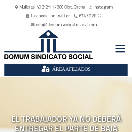
Mulleras, 40 2º2ª | 17800 Olot. Girona
instagram
facebook
twitter
674 59 28 22
info@domumsindicatosocial.com
ÁREA AFILIADOS
EL TRABAJADOR YA NO DEBERÁ
ENTREGAR EL PARTE DE BAJA